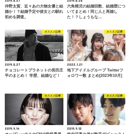
2019.8.27
2019.8.28
仲野太賀、近々あの大物女優と結
六角精児の結婚回数、結婚歴につ
婚か！？結婚予定や彼女との馴れ
いてまとめ！同じ人と再婚し
初めを調査。
た！？しょうもな…
オススメ記事
オススメ記事
2019.8.27
2022.1.21
チョコレートプラネットの長田庄
地下アイドルグループ Twitterフ
平のまとめ！ 学歴、結婚など！
ォロワー数 まとめ[2023年10月]
オススメ記事
オススメ記事
2019.9.14
2019.9.12