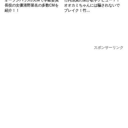
オープンハウスのCMで学級委員
竹内涼真の弟が歌手デビュー？！
長役の女優清野菜名の多数CMを
オオカミちゃんには騙されないで
紹介！！
ブレイク！竹…
スポンサーリンク