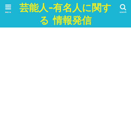
芸能人-有名人に関す
menu
search
る 情報発信