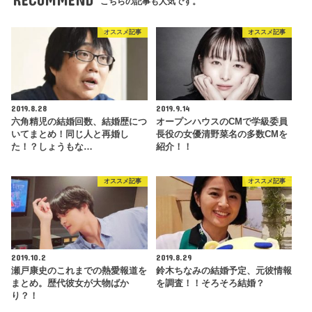
こちらの記事も人気です。
オススメ記事
オススメ記事
2019.8.28
2019.9.14
六角精児の結婚回数、結婚歴につ
オープンハウスのCMで学級委員
いてまとめ！同じ人と再婚し
長役の女優清野菜名の多数CMを
た！？しょうもな…
紹介！！
オススメ記事
オススメ記事
2019.10.2
2019.8.29
瀬戸康史のこれまでの熱愛報道を
鈴木ちなみの結婚予定、元彼情報
まとめ。歴代彼女が大物ばか
を調査！！そろそろ結婚？
り？！