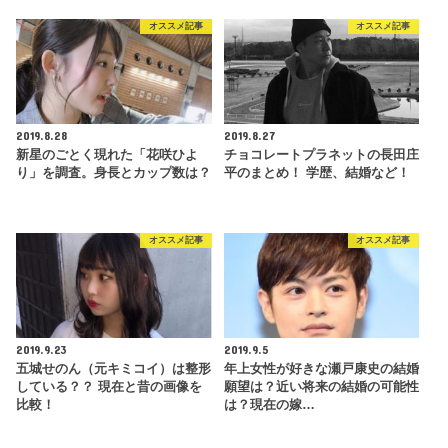
オススメ記事
オススメ記事
2019.8.28
2019.8.27
新星のごとく現れた「花咲ひよ
チョコレートプラネットの長田庄
り」を調査。身長とカップ数は？
平のまとめ！ 学歴、結婚など！
オススメ記事
オススメ記事
2019.9.23
2019.9.5
五城せのん（元キミコイ）は整形
年上女性が好きな瀬戸康史の結婚
している？？ 現在と昔の画像を
願望は？近い将来の結婚の可能性
比較！
は？現在の嫁…