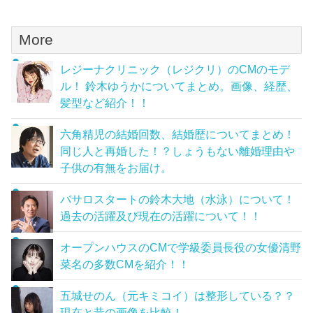
More
レジーナクリニック（レジクリ）のCMのモデ
ル！ 鈴木ゆうかについてまとめ。画像、経歴、
髪型など紹介！！
六角精児の結婚回数、結婚歴についてまとめ！
同じ人と再婚した！？しょうもない離婚理由や
子供の有無をお届け。
バサロスタートの鈴木大地（水泳）について！
過去の活躍及び現在の活躍について！！
オープンハウスのCMで学級委員長役の女優清野
菜名の多数CMを紹介！！
五城せのん（元キミコイ）は整形している？？
現在と昔の画像を比較！