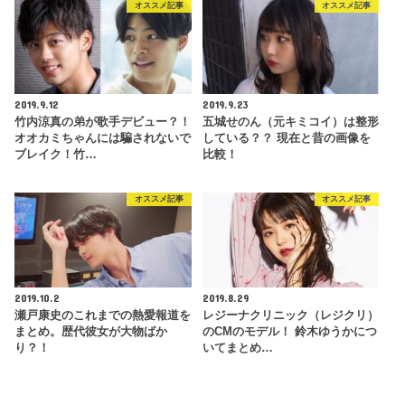
オススメ記事
オススメ記事
2019.9.12
2019.9.23
竹内涼真の弟が歌手デビュー？！
五城せのん（元キミコイ）は整形
オオカミちゃんには騙されないで
している？？ 現在と昔の画像を
ブレイク！竹…
比較！
オススメ記事
オススメ記事
2019.10.2
2019.8.29
瀬戸康史のこれまでの熱愛報道を
レジーナクリニック（レジクリ）
まとめ。歴代彼女が大物ばか
のCMのモデル！ 鈴木ゆうかにつ
り？！
いてまとめ…