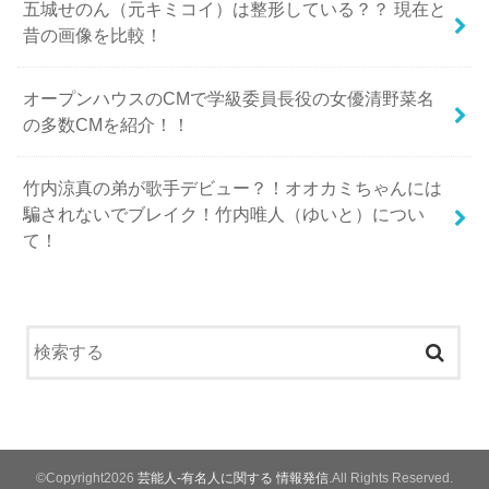
五城せのん（元キミコイ）は整形している？？ 現在と
昔の画像を比較！
オープンハウスのCMで学級委員長役の女優清野菜名
の多数CMを紹介！！
竹内涼真の弟が歌手デビュー？！オオカミちゃんには
騙されないでブレイク！竹内唯人（ゆいと）につい
て！
©Copyright2026
芸能人-有名人に関する 情報発信
.All Rights Reserved.