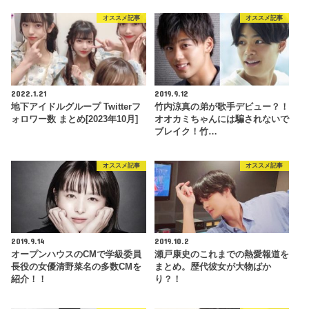
オススメ記事
オススメ記事
2022.1.21
2019.9.12
地下アイドルグループ Twitterフ
竹内涼真の弟が歌手デビュー？！
ォロワー数 まとめ[2023年10月]
オオカミちゃんには騙されないで
ブレイク！竹…
オススメ記事
オススメ記事
2019.9.14
2019.10.2
オープンハウスのCMで学級委員
瀬戸康史のこれまでの熱愛報道を
長役の女優清野菜名の多数CMを
まとめ。歴代彼女が大物ばか
紹介！！
り？！