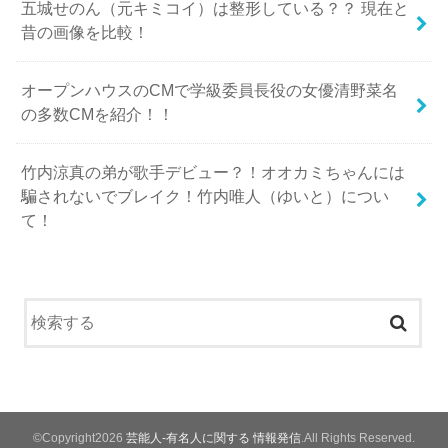
五城せのん（元キミコイ）は整形している？？ 現在と
昔の画像を比較！
オープンハウスのCMで学級委員長役の女優清野菜名
の多数CMを紹介！！
竹内涼真の弟が歌手デビュー？！オオカミちゃんには
騙されないでブレイク！竹内唯人（ゆいと）につい
て！
©Copyright2026
芸能人-有名人に関する 情報発信
.All Rights Reserved.