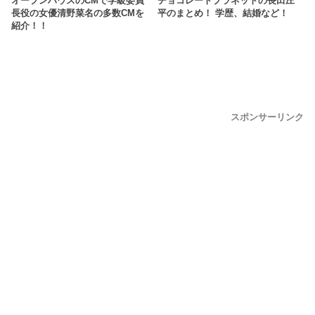
オープンハウスのCMで学級委員
チョコレートプラネットの長田庄
長役の女優清野菜名の多数CMを
平のまとめ！ 学歴、結婚など！
紹介！！
スポンサーリンク