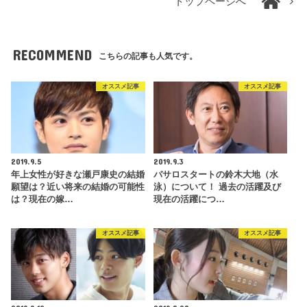
トップページへ
RECOMMEND
こちらの記事も人気です。
オススメ記事
オススメ記事
2019.9.5
2019.9.3
年上女性が好きな瀬戸康史の結婚
バサロスタートの鈴木大地（水
願望は？近い将来の結婚の可能性
泳）について！ 過去の活躍及び
は？現在の嫁…
現在の活躍につ…
オススメ記事
オススメ記事