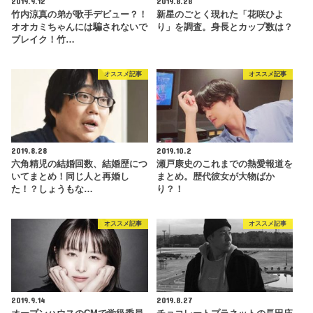
2019.9.12
2019.8.28
竹内涼真の弟が歌手デビュー？！
新星のごとく現れた「花咲ひよ
オオカミちゃんには騙されないで
り」を調査。身長とカップ数は？
ブレイク！竹…
オススメ記事
オススメ記事
2019.8.28
2019.10.2
六角精児の結婚回数、結婚歴につ
瀬戸康史のこれまでの熱愛報道を
いてまとめ！同じ人と再婚し
まとめ。歴代彼女が大物ばか
た！？しょうもな…
り？！
オススメ記事
オススメ記事
2019.9.14
2019.8.27